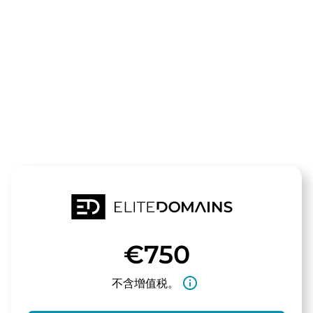
领域
myenglisch.d
待售
€750
info_outline
不含增值税。